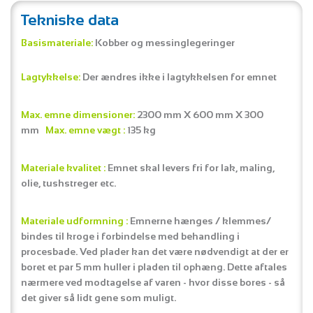
Tekniske data
Basismateriale:
Kobber og messinglegeringer
Lagtykkelse:
Der ændres ikke i lagtykkelsen for emnet
Max. emne dimensioner:
2300 mm X 600 mm X 300
mm
Max. emne vægt :
135 kg
Materiale kvalitet :
Emnet skal levers fri for lak, maling,
olie, tushstreger etc.
Materiale udformning :
Emnerne hænges / klemmes/
bindes til kroge i forbindelse med behandling i
procesbade. Ved plader kan det være nødvendigt at der er
boret et par 5 mm huller i pladen til ophæng. Dette aftales
nærmere ved modtagelse af varen - hvor disse bores - så
det giver så lidt gene som muligt.