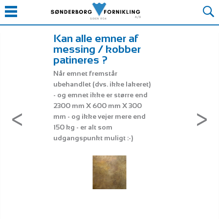
Søg
Kan alle emner af
Patinering
messing / kobber
koster det
patineres ?
Patinering er ik
Når emnet fremstår
overfladebehan
ubehandlet (dvs. ikke lakeret)
Som udgangspu
SØG
- og emnet ikke er større end
det 575 DKK / 
2300 mm X 600 mm X 300
minimum 825 DKK
mm - og ikke vejer mere end
der skal behandl
150 kg - er alt som
ex. moms og fra
udgangspunkt muligt :-)
miljøtillæg. Leve
arbejdsdage fr
af varen. Mod e
ekspresgebyr ka
hurtigere leveri