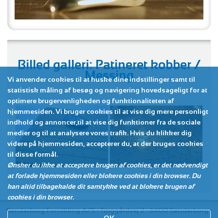
Billed galleri: Patineret kobber /
Messing
Vi anvender cookies til at huske dine indstillinger samt til
statistisk måling af besøg og navigering hovedsageligt for at
optimere brugervenligheden og funktionaliteten af
hjemmesiden. Vi bruger cookies til at vise dig mere personligt
indhold og annoncer,til at vise dig funktioner fra de sociale
medier og til at analysere vores trafik. Hvis du klikker dig
videre på hjemmesiden, accepterer du, at der bruges cookies
til disse formål.
Ønsker du ikke at acceptere brugen af cookies, er det nødvendigt
at forlade hjemmesiden eller blokere cookies i din browser. Du
kan altid tilbagekalde dit samtykke ved at blokere brugen af
cookies i din browser.
Sønderborg Fornikling A/S • Tinggårdvej 2 • 6400 Sønderborg •